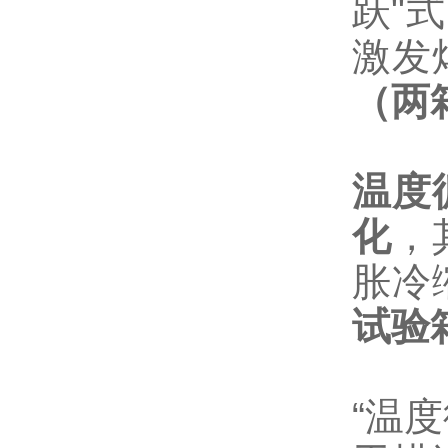
跃"
激发
（两
温度
化
，
胀冷
试验
“温