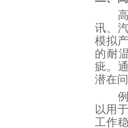
高低
讯、
模拟产
的耐
疵。
潜在
例如
以用于
工作