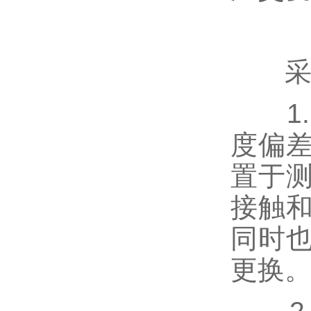
采用
1.
度偏
置于
接触
同时
更换