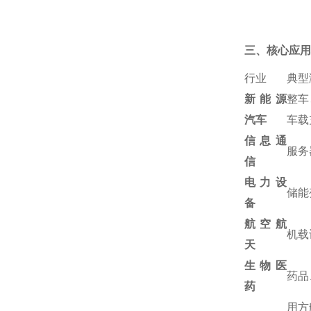
三、核心应用
行业
典型
新能源
整车
汽车
车载
信息通
服务
信
电力设
储能
备
航空航
机载
天
生物医
药品
药
用方