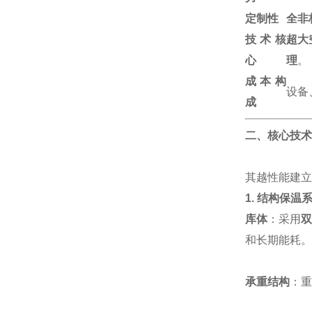
定制性
全非
技术核
超大
心
理
。
成本构
设备
成
二、核心技术
其越性能建立
1. 结构保温
库体
：采用
双
和长期能耗。
承重结构
：重