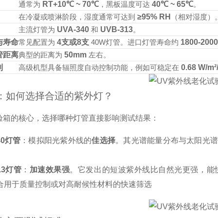
通常为
RT+10℃ ~ 70℃
，黑板温度可达
40℃ ~ 65℃
。
在冷凝或喷淋阶段，湿度通常可达到
≥95% RH
（相对湿度）
主流灯管为
UVA-340
和
UVB-313
。
与寿命
常见配置为
4支或8支
40W灯管。进口灯管寿命约
1800-20
管距离
典型的距离为
50mm
左右。
制
高级机型具备辐照度自动控制功能，例如可稳定在
0.68 W/m
心：如何选择合适的紫外灯？
验箱的核心，选择哪种灯管直接影响测试结果：
40灯管
：模拟阳光紫外线的
佳选择
。其光谱能量分布与太阳光谱中
13灯管
：
加速效果强
。它发出的短波紫外线比自然光更强，能
合用于质量控制或对高耐候性材料的快速筛选