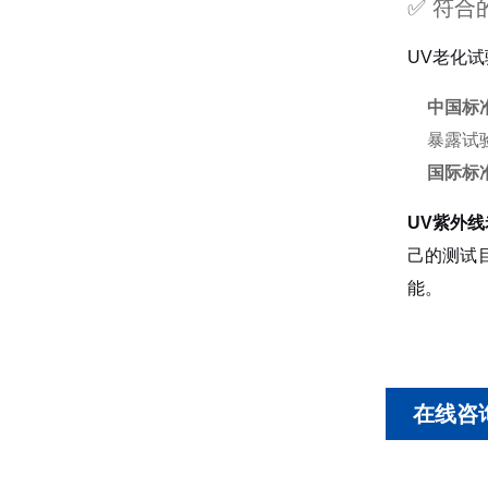
✅ 符合
UV老化
中国标
暴露试
国际标准
UV紫外
己的测试
能。
在线咨