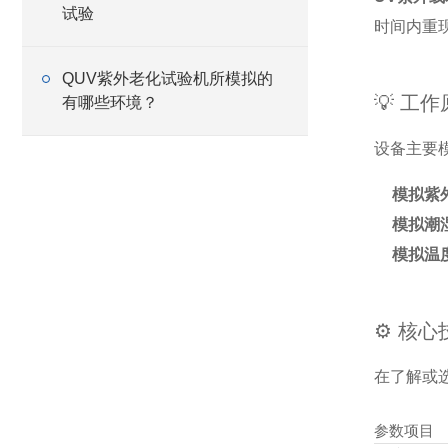
试验
时间内重
QUV紫外老化试验机所模拟的
💡 工
有哪些环境？
设备主要
模拟紫
模拟潮
模拟温
⚙️ 核
在了解或
参数项目