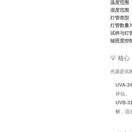
温度范围
湿度范围
灯管类型
灯管数量
试样与灯
辐照度控
💡 核
光源是试
UVA-3
评估。
UVB-3
解，适