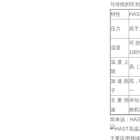
与传统的区别（HA
特性
HA
压力
高于
可控
湿度
100
温度上
高（
限
加速因
高，
子
一
主要用
评估
途
效机
简单说：HA
主要应用领域